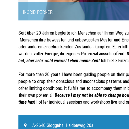
INGRID PERNER
Item
1
Seit über 20 Jahren begleite ich Menschen auf Ihrem Weg zu 
of
Menschen ihre bewussten und unbewussten Muster und Einsc
5
oder anderen einschränkenden Zuständen kämpfen. Es erfüllt 
werden, voller Energie, ihr eigenes Potenzial ausschöpfend!
D
hat, aber sehr wohl wieviel Leben meine Zeit!
Ich biete Einzel
For more than 20 years I have been guiding people on their path
people to drop their conscious and unconscious patterns and l
other limiting conditions. It fulfills me to accompany them in
their own potential!
Because I may not be able to change how
time has!
I offer individual sessions and workshops live and on
A-2640 Gloggnitz, Haldenweg 20a