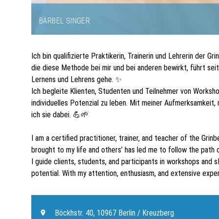
BÄRBEL SINGER
Item
1
Ich bin qualifizierte Praktikerin, Trainerin und Lehrerin der
of
die diese Methode bei mir und bei anderen bewirkt, führt sei
1
Lernens und Lehrens gehe. ✨
Ich begleite Klienten, Studenten und Teilnehmer von Workshop
individuelles Potenzial zu leben. Mit meiner Aufmerksamkeit,
ich sie dabei. 💪🌱
I am a certified practitioner, trainer, and teacher of the Gr
brought to my life and others’ has led me to follow the path 
I guide clients, students, and participants in workshops and sM
potential. With my attention, enthusiasm, and extensive exper
Böckhstr. 40, 10967 Berlin / Kreuzberg